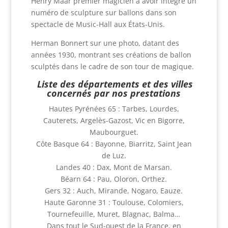
Henry Maar premier magicien à avoir intégré un
numéro de sculpture sur ballons dans son
spectacle de Music-Hall aux États-Unis.
Herman Bonnert sur une photo, datant des
années 1930, montrant ses créations de ballon
sculptés dans le cadre de son tour de magique.
Liste des départements et des villes
concernés par nos prestations
Hautes Pyrénées 65 : Tarbes, Lourdes,
Cauterets, Argelès-Gazost, Vic en Bigorre,
Maubourguet.
Côte Basque 64 : Bayonne, Biarritz, Saint Jean
de Luz.
Landes 40 : Dax, Mont de Marsan.
Béarn 64 : Pau, Oloron, Orthez.
Gers 32 : Auch, Mirande, Nogaro, Eauze.
Haute Garonne 31 : Toulouse, Colomiers,
Tournefeuille, Muret, Blagnac, Balma…
Dans tout le Sud-ouest de la France, en