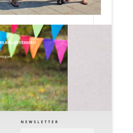
lles aux alentoures)
ourguet.
NEWSLETTER