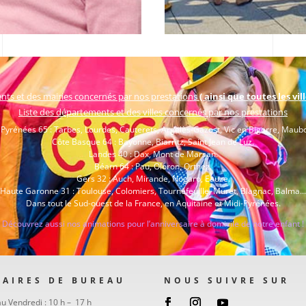
nts et des mairies concernés par nos prestations
( ainsi que toutes les vi
Liste des départements et des villes concernés par nos prestations
Pyrénées 65 : Tarbes, Lourdes, Cauterets, Argelès-Gazost, Vic en Bigorre, Maub
Côte Basque 64 : Bayonne, Biarritz, Saint Jean de Luz.
Landes 40 : Dax, Mont de Marsan.
Béarn 64 : Pau, Oloron, Orthez.
Gers 32 : Auch, Mirande, Nogaro, Eauze.
Haute Garonne 31 : Toulouse, Colomiers, Tournefeuille, Muret, Blagnac, Balma...
Dans tout le Sud-ouest de la France, en Aquitaine et Midi-Pyrénées.
Découvrez aussi nos animations pour l’anniversaire à domicile de notre enfant !
AIRES DE BUREAU
NOUS SUIVRE SUR
au Vendredi : 10 h – 17 h