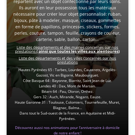
repartent avec un objet confectionné par leurs soins.
Ils auront en leur possession tous les matériaux
nécessaire pour créer leur objet personnalisé: ruban,
bijoux, pâte à modeler, masque, ciseaux, gommettes
en forme de papillons, princesses, stickers, formes,
perles, couture, tampon, feuille, crayons de couleur,
carterie, sable, ballon, carton…
Liste des départements et des mairies concernés par nos
prestations
( ainsi que toutes les villes aux alentoures)
Liste des départements et des villes concernés par nos
prestations
Hautes Pyrénées 65 : Tarbes, Lourdes, Cauterets, Argelès-
Gazost, Vic en Bigorre, Maubourguet.
Côte Basque 64 : Bayonne, Biarritz, Saint Jean de Luz.
Landes 40 : Dax, Mont de Marsan.
Béarn 64 : Pau, Oloron, Orthez.
Gers 32 : Auch, Mirande, Nogaro, Eauze.
Haute Garonne 31 : Toulouse, Colomiers, Tournefeuille, Muret,
Blagnac, Balma...
Dans tout le Sud-ouest de la France, en Aquitaine et Midi-
Pyrénées.
Découvrez aussi nos animations pour l’anniversaire à domicile
de notre enfant !