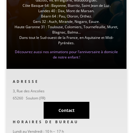
Gazost, Vic en Bigorre, Maubourguet.
Côte Basque 64 : Bayonne, Biarritz, Saint Jean de Luz.
Landes 40 : Dax, Mont de Marsan.
Béarn 64 : Pau, Oloron, Orthez.
Gers 32 : Auch, Mirande, Nogaro, Eauze.
Haute Garonne 31 : Toulouse, Colomiers, Tournefeuille, Muret,
Blagnac, Balma...
Dans tout le Sud-ouest de la France, en Aquitaine et Midi-
Pyrénées.
Découvrez aussi nos animations pour l’anniversaire à domicile
de notre enfant !
ADRESSE
3, Rue des Ancolies
65260 Soulom (FR)
Contact
HORAIRES DE BUREAU
Lundi au Vendredi : 10 h – 17 h