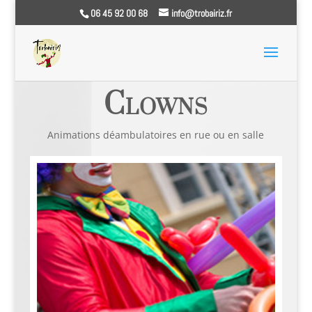
06 45 92 00 68
info@trobairiz.fr
Artistes clown sculpteur ballons 65 64 40 31 32
Clowns
Animations déambulatoires en rue ou en salle