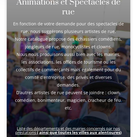
Animations et Spectacles de
rue
En fonction de votre demande pour des spectacles de
rue, nous suggérons plusieurs artistes de rue.
Notre catalogue propose des échassiers comédiens,
jongleurs de rue, monocyclistes et clowns.
Nous nous produisons aussi bien avec les mairies,
les associations, les offices de tourisme ou les
collectifs de commerçants mais également pour du
comité d’entreprise, des privés et diverses
demandes.
D’autres artistes de rue peuvent se joindre :
clown,
comédien, bonimenteur,
magicien,
cracheur de feu
,
etc.
Liste des départements et des mairies concernés par nos
prestations
( ainsi que toutes les villes aux alentoures)