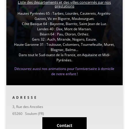
Liste des départements et des villes concernés par nos
prestations
Hautes Pyrénées 65 : Tarbes, Lourdes, Cauterets, Argelès-
Gazost, Vic en Bigorre, Maubourguet.
Côte Basque 64 : Bayonne, Biarritz, Saint Jean de Luz.
Landes 40 : Dax, Mont de Marsan.
Béarn 64 : Pau, Oloron, Orthez.
Gers 32 : Auch, Mirande, Nogaro, Eauze.
Haute Garonne 31 : Toulouse, Colomiers, Tournefeuille, Muret,
Blagnac, Balma...
Dans tout le Sud-ouest de la France, en Aquitaine et Midi-
Pyrénées.
Découvrez aussi nos animations pour l’anniversaire à domicile
de notre enfant !
ADRESSE
3, Rue des Ancolies
65260 Soulom (FR)
Contact