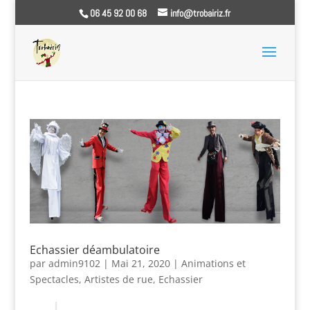
06 45 92 00 68
info@trobairiz.fr
Echassier déambulatoire
par
admin9102
|
Mai 21, 2020
|
Animations et
Spectacles
,
Artistes de rue
,
Echassier