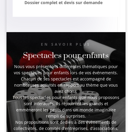
Dossier complet et devis sur demande
EN SAVOIR PLUS
Spectacles pour enfants
Nous vous présentons différentes thématiques pour
vos spectacles pour enfants lors de vos événements.
Chacun de ses spectacles est accompagné de
nombreuses activités en rapport au thème que vous
avez choisi.
Tous les spectacles pour enfants que nous proposons
sont interactifs, ils réjouiront les grands et
emmèneront les petits dans un monde imaginaire
rempli de surprises.
Nos propositions sont dédiés à des évènements de
collectivités, de comités d’entreprises, d’associations,