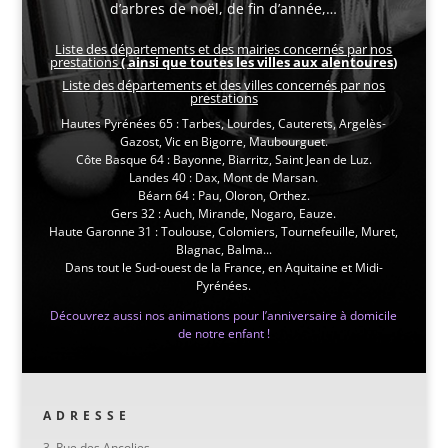
d’arbres de noël, de fin d’année,…
Liste des départements et des mairies concernés par nos
prestations
( ainsi que toutes les villes aux alentoures)
Liste des départements et des villes concernés par nos
prestations
Hautes Pyrénées 65 : Tarbes, Lourdes, Cauterets, Argelès-
Gazost, Vic en Bigorre, Maubourguet.
Côte Basque 64 : Bayonne, Biarritz, Saint Jean de Luz.
Landes 40 : Dax, Mont de Marsan.
Béarn 64 : Pau, Oloron, Orthez.
Gers 32 : Auch, Mirande, Nogaro, Eauze.
Haute Garonne 31 : Toulouse, Colomiers, Tournefeuille, Muret,
Blagnac, Balma...
Dans tout le Sud-ouest de la France, en Aquitaine et Midi-
Pyrénées.
Découvrez aussi nos animations pour l’anniversaire à domicile
de notre enfant !
ADRESSE
3, Rue des Ancolies