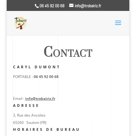
06 45 92 00 68
info@trobairiz.fr
Animations et Spectacles Sud Ouest – Trobairiz, trobairitz,
Artites et Animations de rue 65 64 40 31 32
Contact
CARYL DUMONT
PORTABLE :
06 45 92 00 68
Email :
info@trobairiz.fr
ADRESSE
3, Rue des Ancolies
65260 Soulom (FR)
HORAIRES DE BUREAU