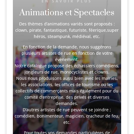
EN SAVOIR PLUS
Animations et Spectacles
Des thèmes d’animations variés sont proposés :
clown, pirate, fantastique, futuriste, féerique,super
héros, steampunk, médiéval, etc.
En fonction de la demande, nous suggérons
plusieurs artistes de rue en fonction de votre
évènement.
Notre catalogue propose des échassiers comédiens,
jongleurs de rue, monocyclistes et clowns.
Nous nous produisons aussi bien avec les mairies,
les associations, les offices de tourisme ou les
collectifs de commerçants mais également pour du
comité d’entreprise, des privés et diverses
demandes.
D’autres artistes de rue peuvent se joindre ;
comédien, bonimenteur, magicien, cracheur de feu,
etc.
Pour toutes vos demandes particulières de