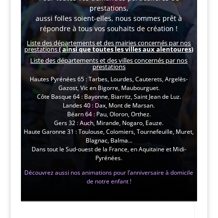
prestations,
aussi folles soient-elles, nous sommes prêt à
répondre à tous vos souhaits de création !
Liste des départements et des mairies concernés par nos
prestations
( ainsi que toutes les villes aux alentoures)
Liste des départements et des villes concernés par nos
prestations
Hautes Pyrénées 65 : Tarbes, Lourdes, Cauterets, Argelès-
Gazost, Vic en Bigorre, Maubourguet.
Côte Basque 64 : Bayonne, Biarritz, Saint Jean de Luz.
Landes 40 : Dax, Mont de Marsan.
Béarn 64 : Pau, Oloron, Orthez.
Gers 32 : Auch, Mirande, Nogaro, Eauze.
Haute Garonne 31 : Toulouse, Colomiers, Tournefeuille, Muret,
Blagnac, Balma...
Dans tout le Sud-ouest de la France, en Aquitaine et Midi-
Pyrénées.
Découvrez aussi nos animations pour l’anniversaire à domicile
de notre enfant !